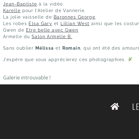
Jean-Baptiste
à la vidéo.
Karelle
pour l’Atelier de Vannerie.
La jolie vaisselle de
Baronnes George
.
Les robes
Elsa Gary
et
Lillian West
ainsi que les cost
Gwen de
Etre belle avec Gwen
Armelle du
Salon Armelle B.
Sans oublier
Mélissa
et
Romain
, qui ont été des amour
J’espère que vous apprécierez ces photographies.
Galerie introuvable !
L