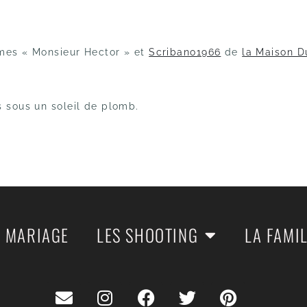
umes «
Monsieur Hector »
et
Scribano1966
de
la Maison D
s sous un soleil de plomb.
E MARIAGE
LES SHOOTING
LA FAMI