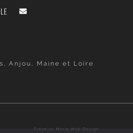
LLE
, Anjou, Maine et Loire
Création Marie Web Design