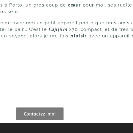
rs à Porto, un gros coup de
cœur
pour moi, ses ruelles
nos sens.
mène avec moi un petit appareil photo que mes amis co
er le pain… C’est le
Fujifilm
x70, compact, et de très b
x en voyage, alors je me fais
plaisir
avec un appareil q
Contactez-moi