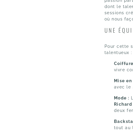
passion par
dont le tale
sessions cré
où nous faço
UNE ÉQUI
Pour cette 
talentueux :
Coiffure
vivre c
Mise en
avec le 
Mode :
L
Richard
deux fe
Backsta
tout au 