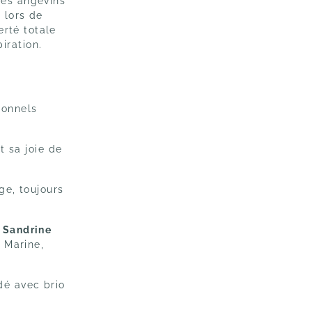
tes angevins
 lors de
rté totale
iration.
ionnels
t sa joie de
ge,
toujours
e
Sandrine
 Marine,
dé avec brio