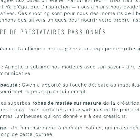
tagée.
Aux côtés d’Hélène,
Marion et Fred — trois fleuris
nt n’a d’égal que l’inspiration — nous aimons nous évader
atives.
Ces shooting sont pour nous
des moments de libe
nnons des univers uniques pour nourrir votre propre insp
PE DE PRESTATAIRES PASSIONNÉS
séance,
l’alchimie a opéré grâce à une équipe de profess
 :
Armelle a sublimé nos modèles avec son savoir-faire e
ommunicative.
 beauté :
Gwen a apporté sa touche délicate au maquilla
sourire et le pep’s qu’on lui connait.
es superbes
robes de mariée sur mesure
de la créatric
ont trouvé leurs parfaites ambassadrices en Delphine et
mmes lumineuses qui ont donné vie à ces créations.
ge :
Un immense merci à mon ami
Fabien
,
qui m’a secon
long de cette journée.