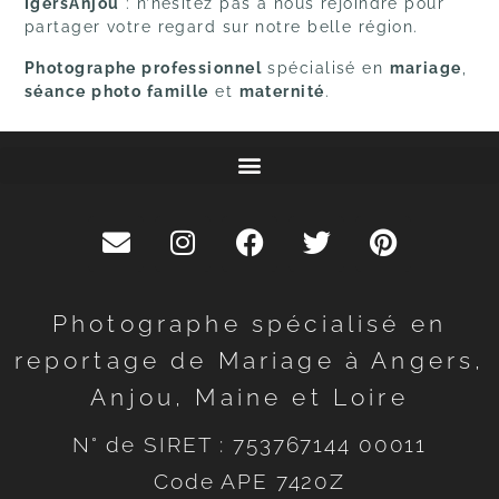
IgersAnjou
: n’hésitez pas à nous rejoindre pour
partager votre regard sur notre belle région.
Photographe professionnel
spécialisé en
mariage
,
séance photo famille
et
maternité
.
Photographe spécialisé en
reportage de Mariage à Angers,
Anjou, Maine et Loire
N° de SIRET : 753767144 00011
Code APE 7420Z